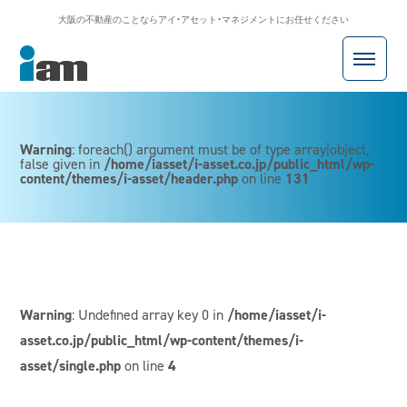
大阪の不動産のことならアイ・アセット・マネジメントにお任せください
アイ・アセット・マネジメント株式会社
Warning
: foreach() argument must be of type array|object,
false given in
/home/iasset/i-asset.co.jp/public_html/wp-
content/themes/i-asset/header.php
on line
131
Warning
: Undefined array key 0 in
/home/iasset/i-
asset.co.jp/public_html/wp-content/themes/i-
asset/single.php
on line
4