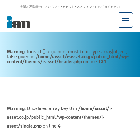
大阪の不動産のことならアイ・アセット・マネジメントにお任せください
アイ・アセット・マネジメント株式会社
Warning
: foreach() argument must be of type array|object,
false given in
/home/iasset/i-asset.co.jp/public_html/wp-
content/themes/i-asset/header.php
on line
131
Warning
: Undefined array key 0 in
/home/iasset/i-
asset.co.jp/public_html/wp-content/themes/i-
asset/single.php
on line
4